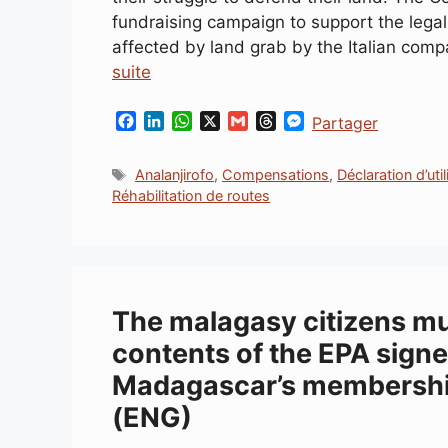
fundraising campaign to support the legal
affected by land grab by the Italian com
suite
F
L
W
X
G
T
M
Partager
a
i
h
m
h
e
c
n
a
a
r
s
Étiquettes
Analanjirofo
,
Compensations
,
Déclaration d’uti
e
k
t
i
e
s
Réhabilitation de routes
b
e
s
l
a
e
o
d
A
d
n
o
I
p
s
g
k
n
p
e
r
The malagasy citizens mus
contents of the EPA sign
Madagascar’s membership
(ENG)