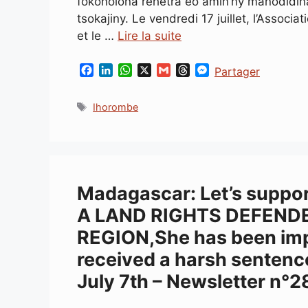
fokonolona rehetra eo amin’ny manodidin
tsokajiny. Le vendredi 17 juillet, l’Assoc
et le …
Lire la suite
F
L
W
X
G
T
M
Partager
a
i
h
m
h
e
c
n
a
a
r
s
Étiquettes
Ihorombe
e
k
t
i
e
s
b
e
s
l
a
e
o
d
A
d
n
o
I
p
s
g
k
n
p
e
r
Madagascar: Let’s suppo
A LAND RIGHTS DEFEND
REGION,She has been imp
received a harsh senten
July 7th – Newsletter n°