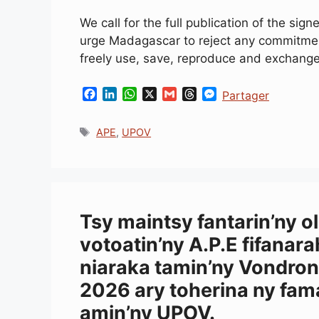
We call for the full publication of the s
urge Madagascar to reject any commitment
freely use, save, reproduce and exchange
F
L
W
X
G
T
M
Partager
a
i
h
m
h
e
c
n
a
a
r
s
Étiquettes
APE
,
UPOV
e
k
t
i
e
s
b
e
s
l
a
e
o
d
A
d
n
o
I
p
s
g
k
n
p
e
r
Tsy maintsy fantarin’ny 
votoatin’ny A.P.E fifana
niaraka tamin’ny Vondron
2026 ary toherina ny fam
amin’ny UPOV.