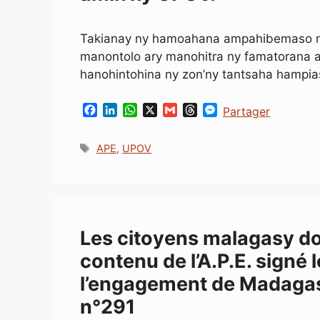
Takianay ny hamoahana ampahibemaso ny
manontolo ary manohitra ny famatorana 
hanohintohina ny zon’ny tantsaha hampi
F
L
W
X
G
T
M
Partager
a
i
h
m
h
e
c
n
a
a
r
s
Étiquettes
APE
,
UPOV
e
k
t
i
e
s
b
e
s
l
a
e
o
d
A
d
n
o
I
p
s
g
k
n
p
e
r
Les citoyens malagasy do
contenu de l’A.P.E. signé 
l’engagement de Madagas
n°291