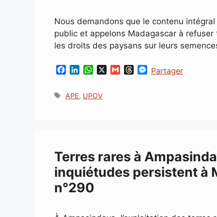
Nous demandons que le contenu intégral 
public et appelons Madagascar à refuser to
les droits des paysans sur leurs semence
F
L
W
X
G
T
M
Partager
a
i
h
m
h
e
c
n
a
a
r
s
Étiquettes
APE
,
UPOV
e
k
t
i
e
s
b
e
s
l
a
e
o
d
A
d
n
o
I
p
s
g
k
n
p
e
r
Terres rares à Ampasindava
inquiétudes persistent à
n°290