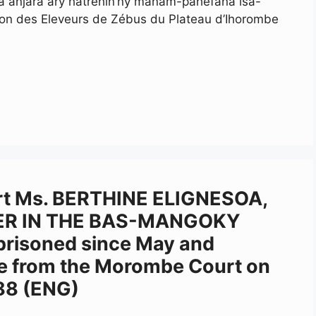
a anjara ary hatrehin’ny manam-pahefana isa-
iation des Eleveurs de Zébus du Plateau d’Ihorombe
rt Ms. BERTHINE ELIGNESOA,
ER IN THE BAS-MANGOKY
risoned since May and
ce from the Morombe Court on
288 (ENG)