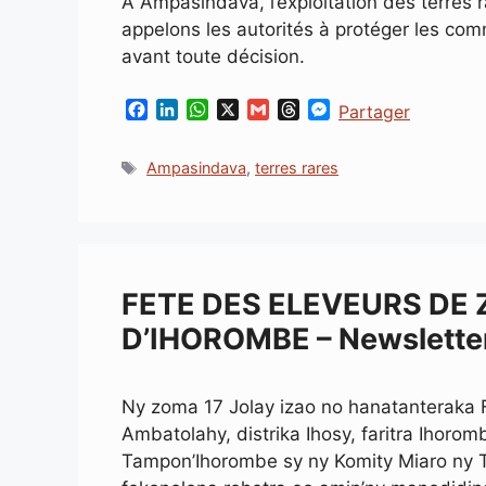
À Ampasindava, l’exploitation des terres 
appelons les autorités à protéger les comm
avant toute décision.
F
L
W
X
G
T
M
Partager
a
i
h
m
h
e
c
n
a
a
r
s
Étiquettes
Ampasindava
,
terres rares
e
k
t
i
e
s
b
e
s
l
a
e
o
d
A
d
n
o
I
p
s
g
k
n
p
e
r
FETE DES ELEVEURS DE
D’IHOROMBE – Newslette
Ny zoma 17 Jolay izao no hanatantera
Ambatolahy, distrika Ihosy, faritra Iho
Tampon’Ihorombe sy ny Komity Miaro ny 