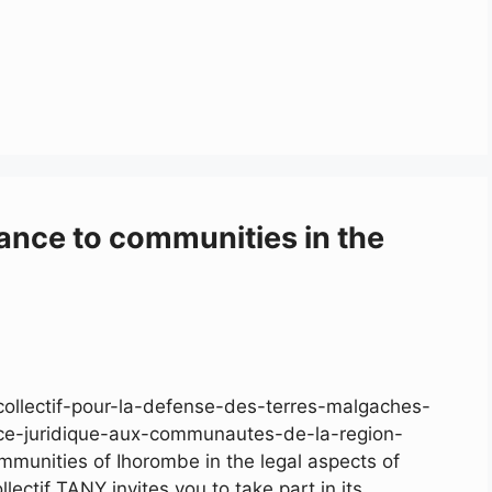
tance to communities in the
collectif-pour-la-defense-des-terres-malgaches-
nce-juridique-aux-communautes-de-la-region-
mmunities of Ihorombe in the legal aspects of
llectif TANY invites you to take part in its