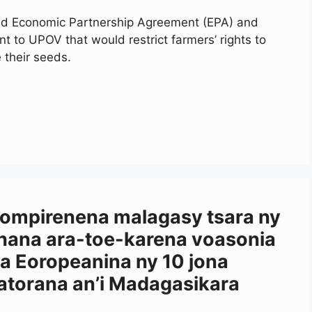
igned Economic Partnership Agreement (EPA) and
 to UPOV that would restrict farmers’ rights to
 their seeds.
olompirenena malagasy tsara ny
rahana ara-toe-karena voasonia
a Eoropeanina ny 10 jona
atorana an’i Madagasikara