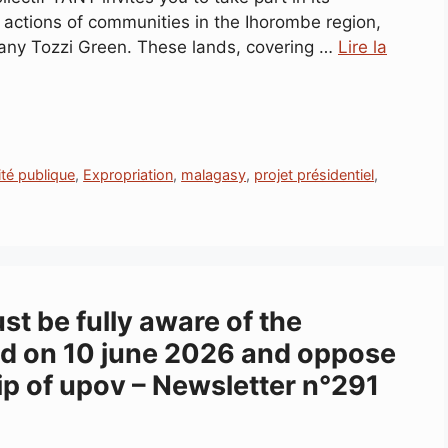
 actions of communities in the Ihorombe region,
pany Tozzi Green. These lands, covering …
Lire la
lité publique
,
Expropriation
,
malagasy
,
projet présidentiel
,
t be fully aware of the
ed on 10 june 2026 and oppose
 of upov – Newsletter n°291