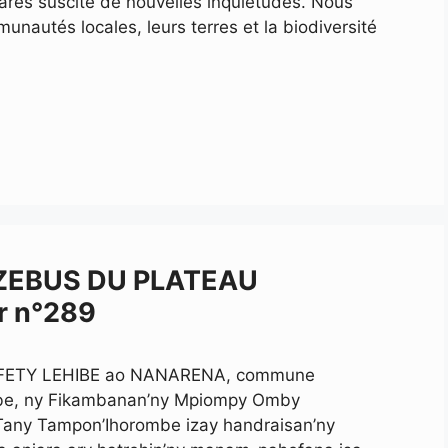
rares suscite de nouvelles inquiétudes. Nous
unautés locales, leurs terres et la biodiversité
 ZEBUS DU PLATEAU
r n°289
ka FETY LEHIBE ao NANARENA, commune
rombe, ny Fikambanan’ny Mpiompy Omby
Tany Tampon’Ihorombe izay handraisan’ny